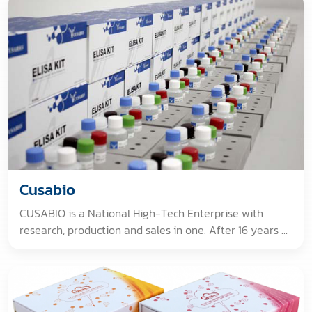
Ancillary Material Grade Small Molecules
Optopharmacology PROTACs & Targeted Protein
Degradation Reagents Stapled Peptides Toxins
Cusabio
CUSABIO is a National High-Tech Enterprise with
research, production and sales in one. After 16 years of
effort, CUSABIO has become a good partner to
researchers through worldwide. We are dedicated to
providing 60,000+ validated antibodies, 10,000+
recombinant proteins, 660+ cytokines and thousands