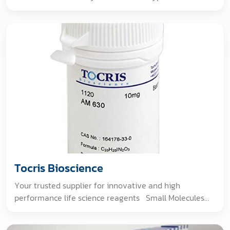
Proteins and Peptides ELISA Kits Sample Size
Tocris Bioscience
Your trusted supplier for innovative and high
performance life science reagents Small Molecules
Peptides Chemogenetics Controlled Substances
Compound Libraries Fluorescence Imaging GMP &