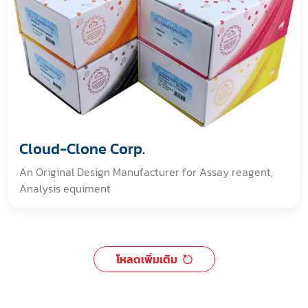
of ELISA kits to global customers in the research fields
of cancer, cell biology, immunology, neuroscience,
epigenetics, etc. All kinds of our products can meet
customers' different demands in various scientific
research fields.
Cloud-Clone Corp.
An Original Design Manufacturer for Assay reagent,
Analysis equiment
โหลดเพิ่มเติม