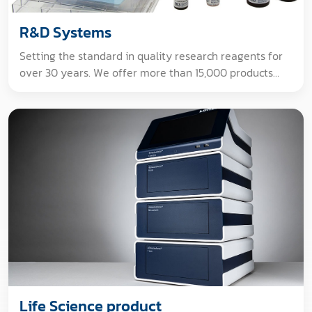
R&D Systems
Setting the standard in quality research reagents for
over 30 years. We offer more than 15,000 products
encompassing 16 different categories. Click on any of
our product categories to find more information on our
extensive selection of tools for cell biology research.
Immunoassays Recombinant Proteins GMP Proteins
Antibodies ELISAs Luminex Assays and High
Performance Assays Stem Cell Products Cell Culture
Small Molecules & Peptides Enzymes ELISpots cDNA
Clones Flow Cytometry Workflow Solutions Multicolor
Flow Cytometry Kits and Panels Proteome Profiler
Antibody Arrays Activity Assays and Reagents
Supplemental Reagents Immunotherapy Research
Products Ubiquitin Proteasome System
Life Science product