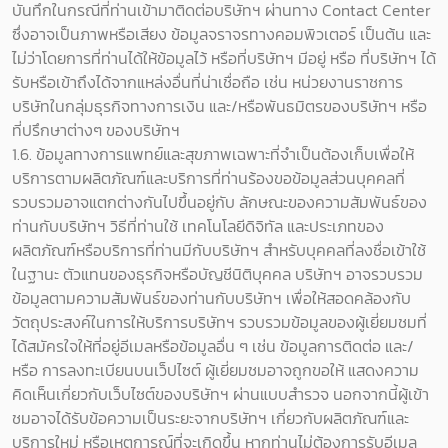
บันทึกในกรณีที่ท่านเข้ามาติดต่อบริษัทฯ ผ่านทาง Contact Center
ซึ่งอาจเป็นภาพหรือเสียง ข้อมูลจราจรทางคอมพิวเตอร์ เป็นต้น และ
ไม่ว่าโดยการที่ท่านได้ให้ข้อมูลไว้ หรือที่บริษัทฯ มีอยู่ หรือ ที่บริษัทฯ ได้
รับหรือเข้าถึงได้จากแหล่งอื่นที่น่าเชื่อถือ เช่น หน่วยงานราชการ
บริษัทในกลุ่มธุรกิจทางการเงิน และ/หรือพันธมิตรของบริษัทฯ หรือ
ที่ปรึกษาต่างๆ ของบริษัทฯ
1.6. ข้อมูลทางการแพทย์และสุขภาพเฉพาะที่จำเป็นต้องเก็บเพื่อให้
บริการตามผลิตภัณฑ์และบริการที่ท่านร้องขอข้อมูลส่วนบุคคลที่
รวบรวมอาจแตกต่างกันไปขึ้นอยู่กับ ลักษณะของความสัมพันธ์ของ
ท่านกับบริษัทฯ วิธีที่ท่านใช้ เทคโนโลยีดิจิทัล และประเภทของ
ผลิตภัณฑ์หรือบริการที่ท่านมีกับบริษัทฯ สำหรับบุคคลที่ลงชื่อเข้าใช้
ในฐานะ ตัวแทนของธุรกิจหรือบัญชีนิติบุคคล บริษัทฯ อาจรวบรวม
ข้อมูลตามความสัมพันธ์ของท่านกับบริษัทฯ เพื่อให้สอดคล้องกับ
วัตถุประสงค์ในการให้บริการบริษัทฯ รวบรวมข้อมูลของผู้เยี่ยมชมที่
ได้สมัครใจให้ที่อยู่อีเมลหรือข้อมูลอื่น ๆ เช่น ข้อมูลการติดต่อ และ/
หรือ การลงทะเบียนบนเว็ปไซต์ ผู้เยี่ยมชมอาจถูกขอให้ แสดงความ
คิดเห็นเกี่ยวกับเว็บไซต์ของบริษัทฯ ผ่านแบบสำรวจ นอกจากนี้ผู้เข้า
ชมอาจได้รับข้อความเป็นระยะจากบริษัทฯ เกี่ยวกับผลิตภัณฑ์และ
บริการใหม่ หรือเหตุการณ์ที่จะเกิดขึ้น หากท่านไม่ต้องการรับอีเมล