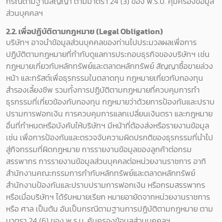
กรณีตามฐานสัญญา ตามมาตรา 24 (3) ของ พ.ร.บ. คุ้มครองข้อมูล
ส่วนบุคคลฯ
2.2. เพื่อปฏิบัติตามกฎหมาย (Legal Obligation)
บริษัทฯ อาจนำข้อมูลส่วนบุคคลของท่านไปประมวลผลเพื่อการ
ปฏิบัติตามกฎหมายที่กำกับดูแลการประกอบธุรกิจของบริษัทฯ เช่น
กฎหมายเกี่ยวกับหลักทรัพย์และตลาดหลักทรัพย์ สัญญาซื้อขายล่วง
หน้า และทรัสต์เพื่อธุรกรรมในตลาดทุน กฎหมายเกี่ยวกับกองทุน
สำรองเลี้ยงชีพ รวมทั้งการปฏิบัติตามกฎหมายที่ควบคุมการทำ
ธุรกรรมที่เกี่ยวข้องกับกองทุน กฎหมายว่าด้วยการป้องกันและปราบ
ปรามการฟอกเงิน การควบคุมการแลกเปลี่ยนเงินตรา และกฎหมาย
อื่นที่กำหนดหรือบังคับให้บริษัทฯ มีหน้าที่ต้องส่งหรือรายงานข้อมูล
เช่น เพื่อการป้องกันและตรวจจับความผิดปรกติของธุรกรรมที่นำไป
สู่กิจกรรมที่ผิดกฎหมาย การรายงานข้อมูลของลูกค้าต่อกรม
สรรพากร การรายงานข้อมูลส่วนบุคคลต่อหน่วยงานราชการ อาทิ
สำนักงานคณะกรรมการกำกับหลักทรัพย์และตลาดหลักทรัพย์
สำนักงานป้องกันและปราบปรามการฟอกเงิน หรือกรมสรรพากร
หรือเมื่อบริษัทฯ ได้รับหมายเรียก หมายอายัดจากหน่วยงานราชการ
หรือ ศาล เป็นต้น อันเป็นกรณีตามฐานการปฏิบัติตามกฎหมาย ตาม
มาตรา 24 (6) ของ พ.ร.บ. คุ้มครองข้อมูลส่วนบุคคลฯ