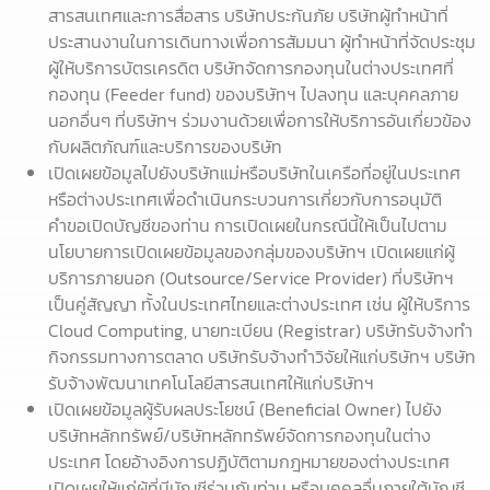
สารสนเทศและการสื่อสาร บริษัทประกันภัย บริษัทผู้ทำหน้าที่
ประสานงานในการเดินทางเพื่อการสัมมนา ผู้ทำหน้าที่จัดประชุม
ผู้ให้บริการบัตรเครดิต บริษัทจัดการกองทุนในต่างประเทศที่
กองทุน (Feeder fund) ของบริษัทฯ ไปลงทุน และบุคคลภาย
นอกอื่นๆ ที่บริษัทฯ ร่วมงานด้วยเพื่อการให้บริการอันเกี่ยวข้อง
กับผลิตภัณฑ์และบริการของบริษัท
เปิดเผยข้อมูลไปยังบริษัทแม่หรือบริษัทในเครือที่อยู่ในประเทศ
หรือต่างประเทศเพื่อดำเนินกระบวนการเกี่ยวกับการอนุมัติ
คำขอเปิดบัญชีของท่าน การเปิดเผยในกรณีนี้ให้เป็นไปตาม
นโยบายการเปิดเผยข้อมูลของกลุ่มของบริษัทฯ เปิดเผยแก่ผู้
บริการภายนอก (Outsource/Service Provider) ที่บริษัทฯ
เป็นคู่สัญญา ทั้งในประเทศไทยและต่างประเทศ เช่น ผู้ให้บริการ
Cloud Computing, นายทะเบียน (Registrar) บริษัทรับจ้างทำ
กิจกรรมทางการตลาด บริษัทรับจ้างทำวิจัยให้แก่บริษัทฯ บริษัท
รับจ้างพัฒนาเทคโนโลยีสารสนเทศให้แก่บริษัทฯ
เปิดเผยข้อมูลผู้รับผลประโยชน์ (Beneficial Owner) ไปยัง
บริษัทหลักทรัพย์/บริษัทหลักทรัพย์จัดการกองทุนในต่าง
ประเทศ โดยอ้างอิงการปฏิบัติตามกฎหมายของต่างประเทศ
เปิดเผยให้แก่ผู้ที่มีบัญชีร่วมกับท่าน หรือบุคคลอื่นภายใต้บัญชี