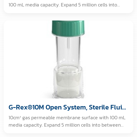
100 mL media capacity. Expand 5 million cells into
between 200 to 400 million cells in about 10 days with
NO medium exchange. [GAMMA IRRADIATED. For non-
clinical, non-therapeutic, research use only.]
G-Rex®10M Open System, Sterile Fluid
Path
10cm² gas permeable membrane surface with 100 mL
media capacity. Expand 5 million cells into between
200 to 400 million cells in about 10 days with NO