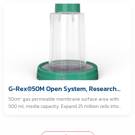
medium exchange. [Validated Sterile Fluid Path]
G-Rex®50M Open System, Research
Use Only
50cm² gas permeable membrane surface area with
500 mL media capacity. Expand 25 million cells into
between 1 billion to 2 billion cells in about 10 days with
NO medium exchange. [GAMMA IRRADIATED. For non-
clinical, non-therapeutic, research use only.]