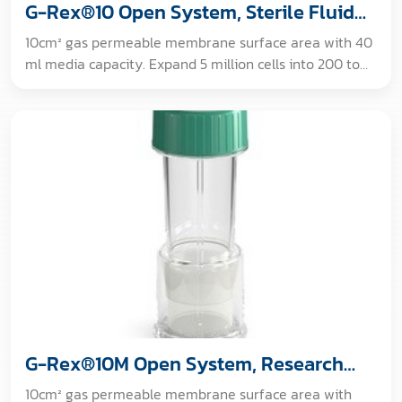
G-Rex®10 Open System, Sterile Fluid
Path
10cm² gas permeable membrane surface area with 40
ml media capacity. Expand 5 million cells into 200 to
400 million cells in about 12 days with only two
exchanges of medium. [Validated Sterile Fluid Path]
G-Rex®10M Open System, Research
Use Only
10cm² gas permeable membrane surface area with