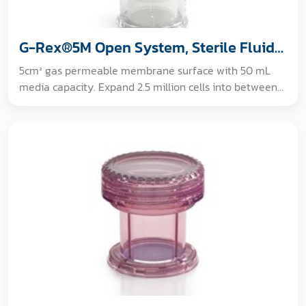
G-Rex®5M Open System, Sterile Fluid
Path
5cm² gas permeable membrane surface with 50 mL
media capacity. Expand 2.5 million cells into between
100 to 200 million cells in about 10 days with NO
medium exchange. [Validated Sterile Fluid Path]