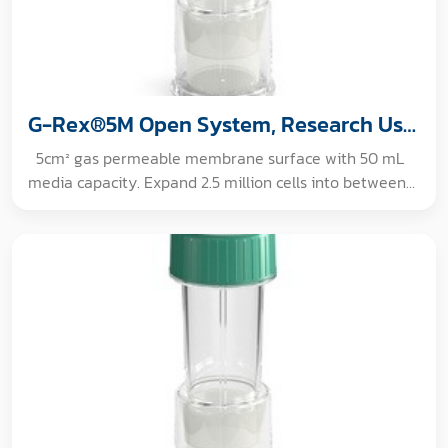
G-Rex®5M Open System, Research Use
Only
5cm² gas permeable membrane surface with 50 mL
media capacity. Expand 2.5 million cells into between
100 to 200 million cells in about 10 days with NO
medium exchange. [GAMMA IRRADIATED. For non-
clinical, non-therapeutic, research use only.]