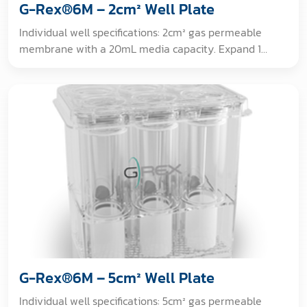
G-Rex®6M – 2cm² Well Plate
Individual well specifications: 2cm² gas permeable
membrane with a 20mL media capacity. Expand 1
million cells into between 60 to 80 million cells in
about 10 days with NO medium exchange. [GAMMA
IRRADIATED. For non-clinical, non-therapeutic,
research use only. No certificate provided.]
G-Rex®6M – 5cm² Well Plate
Individual well specifications: 5cm² gas permeable