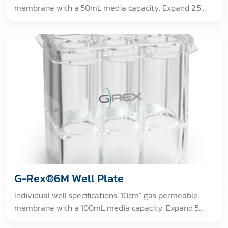
membrane with a 50mL media capacity. Expand 2.5
million cells into between 150 to 200 million cells in
about 10 days with NO medium exchange. [GAMMA
IRRADIATED. For non-clinical, non-therapeutic,
research use only. No certificate provided.]
G-Rex®6M Well Plate
Individual well specifications: 10cm² gas permeable
membrane with a 100mL media capacity. Expand 5
million cells into between 200 to 400 million cells in