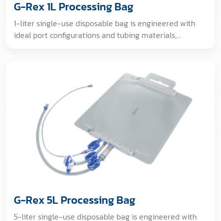
G-Rex 1L Processing Bag
1-liter single-use disposable bag is engineered with
ideal port configurations and tubing materials,
compatible with closed system G-Rex bioreactors, and
designed for bioprocessing applications. [GAMMA
IRRADIATED. Dosimeter measurement confirms all
portions of the packaging environment received 25-
40 kGy].
G-Rex 5L Processing Bag
5-liter single-use disposable bag is engineered with