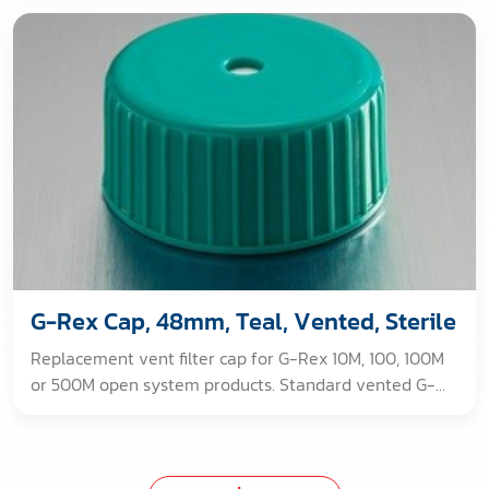
G-Rex Cap, 48mm, Teal, Vented, Sterile
Replacement vent filter cap for G-Rex 10M, 100, 100M
or 500M open system products. Standard vented G-
Rex cap replacement. [GAMMA IRRADIATED. for non-
clinical, non-therapeutic, research use only. No
certificate provided. ]