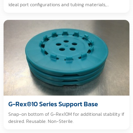
ideal port configurations and tubing materials,
compatible with closed system G-Rex bioreactors, and
designed for bioprocessing applications. [GAMMA
IRRADIATED. Dosimeter measurement confirms all
portions of the packaging environment received 25-
40 kGy].
G-Rex®10 Series Support Base
Snap-on bottom of G-Rex10M for additional stability if
desired. Reusable. Non-Sterile.