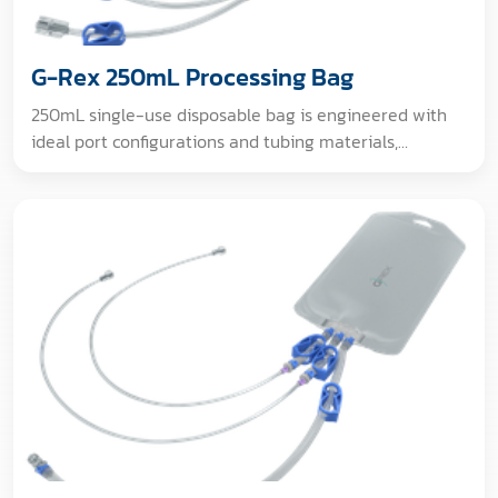
G-Rex 250mL Processing Bag
250mL single-use disposable bag is engineered with
ideal port configurations and tubing materials,
compatible with closed system G-Rex bioreactors, and
designed for bioprocessing applications. [GAMMA
IRRADIATED. Dosimeter measurement confirms all
portions of the packaging environment received 25-
40 kGy].