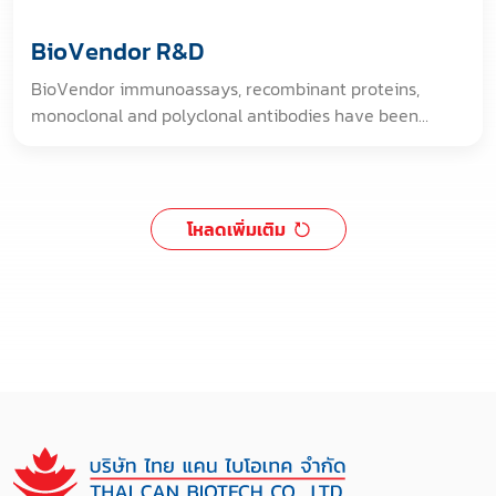
BioVendor R&D
BioVendor immunoassays, recombinant proteins,
monoclonal and polyclonal antibodies have been
developed to provide powerful and helpful tools for
biomedical research and diagnostic laboratories.
BioVendor products are focused on rapidly emerging
and growing areas of interest within the international
โหลดเพิ่มเติม
research community.