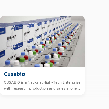
Cusabio
CUSABIO is a National High-Tech Enterprise
with research, production and sales in one.
After 16 years of effort, CUSABIO has
become a good partner to researchers
through worldwide. We are dedicated to