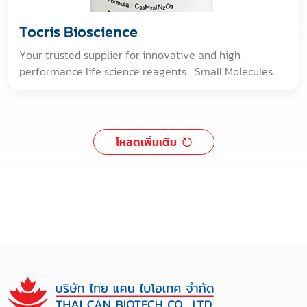
Tocris Bioscience
Your trusted supplier for innovative and high
performance life science reagents Small Molecules
Peptides Chemogenetics Controlled Substances
Compound Libraries Fluorescence Imaging GMP &
Ancillary Material Grade Small Molecules
Optopharmacology PROTACs & Targeted Protein
โหลดเพิ่มเติม
Degradation Reagents Stapled Peptides Toxins