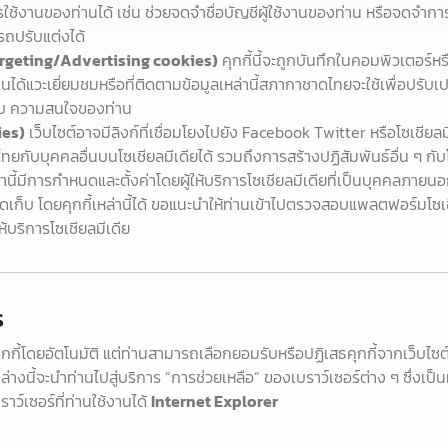
ารใช้งานของท่านได้ เช่น ช่วยจดจำชื่อบัญชีผู้ใช้งานของท่าน หรือจดจำ
รถปรับแต่งได้
argeting/Advertising cookies)
คุกกี้นี้จะถูกบันทึกในคอมพิวเตอร์ห
่านได้แวะเยี่ยมชมหรือที่ติดตามข้อมูลเหล่านี้สภากาชาดไทยจะใช้เพื่อปร
ับ ความสนใจของท่าน
ies)
เว็บไซต์อาจมีลิงก์ที่เชื่อมโยงไปยัง Facebook Twitter หรือโซเชียลม
ยกับบุคคลอื่นบนโซเชียลมีเดียได้ รวมถึงการสร้างปฏิสัมพันธ์อื่น ๆ กับโ
่านี้มีการกำหนดและตั้งค่าโดยผู้ให้บริการโซเชียลมีเดียที่เป็นบุคคลภาย
เก็บ โดยคุกกี้เหล่านี้ได้ ขอแนะนำให้ท่านเข้าไปตรวจสอบแพลตฟอร์มโซเชีย
ให้บริการโซเชียลมีเดีย
ร
ับคุกกี้โดยอัตโนมัติ แต่ท่านสามารถเลือกยอมรับหรือปฏิเสธคุกกี้จากเว
านล่างนี้จะนำท่านไปสู่บริการ “การช่วยเหลือ” ของเบราว์เซอร์ต่าง ๆ ซึ่งเป็น
ว์เซอร์ที่ท่านใช้งานได้
Internet Explorer