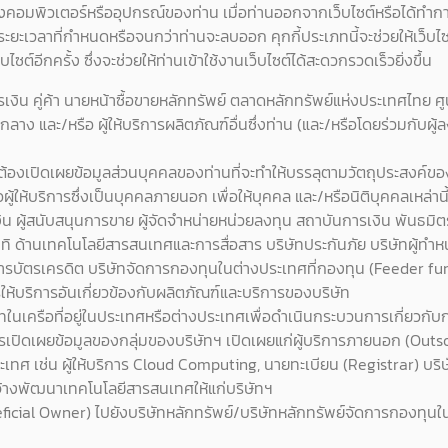
องคอมพิวเตอร์หรืออุปกรณ์ของท่าน เมื่อท่านออกจากเว็บไซต์หรือได้ทำการ
ตามระยะเวลาที่กำหนดหรือจนกว่าท่านจะลบออก คุกกี้ประเภทนี้จะช่วยให้เ
ไซต์อีกครั้ง ซึ่งจะช่วยให้ท่านเข้าใช้งานเว็บไซต์ได้สะดวกรวดเร็วยิ่งขึ้น
รเงิน คู่ค้า นายหน้าซื้อขายหลักทรัพย์ ตลาดหลักทรัพย์แห่งประเทศไทย ศู
ลาง และ/หรือ ผู้ให้บริการผลิตภัณฑ์อื่นซึ่งท่าน (และ/หรือโดยร่วมกับผู้ลง
ต้องเปิดเผยข้อมูลส่วนบุคคลของท่านที่จะทำให้บรรลุตามวัตถุประสงค์ขอ
อผู้ให้บริการซึ่งเป็นบุคคลภายนอก เพื่อให้บุคคล และ/หรือนิติบุคคลเหล่านี
ิน ผู้สนับสนุนการขาย ผู้จัดจำหน่ายหน่วยลงทุน สถาบันการเงิน พันธมิตรท
อาทิ ด้านเทคโนโลยีสารสนเทศและการสื่อสาร บริษัทประกันภัย บริษัทผู้ทำ
ห้บริการบัตรเครดิต บริษัทจัดการกองทุนในต่างประเทศที่กองทุน (Feeder
ารให้บริการอันเกี่ยวข้องกับผลิตภัณฑ์และบริการของบริษัท
ษัทในเครือที่อยู่ในประเทศหรือต่างประเทศเพื่อดำเนินกระบวนการเกี่ยวกั
เปิดเผยข้อมูลของกลุ่มของบริษัทฯ เปิดเผยแก่ผู้บริการภายนอก (Outsou
ะเทศ เช่น ผู้ให้บริการ Cloud Computing, นายทะเบียน (Registrar) บ
รับจ้างพัฒนาเทคโนโลยีสารสนเทศให้แก่บริษัทฯ
eficial Owner) ไปยังบริษัทหลักทรัพย์/บริษัทหลักทรัพย์จัดการกองทุน