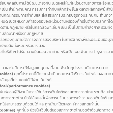
าน หรือบุคคลอื่นภายใต้บัญชีเดียวกัน เปิดเผยให้แก่หน่วยงานราชการหรือ
ัฐ เช่น สำนักงานคณะกรรมการกำกับหลักทรัพย์และตลาดหลักทรัพย์ ส
นคณะกรรมการกำกับและส่งเสริมการประกอบธุรกิจประกันภัย สำนักงาน
งกำหนด เปิดเผยตามคำร้องขอของหน่วยงานหรือองค์กรในต่างประเทศที่ไ
ตามกฎหมาย หรือในกรณีเฉพาะอื่นๆ เช่น เป็นไปตามคำสั่งศาล รวมทั้งผู้
สู้ตามสัญญาหรือตามกฎหมาย
 หรือกองทุนภายใต้การจัดการของบริษัท ในการวิเคราะห์และประเมินข้อมูลเช
ทรัพย์สินทั้งหมดหรือบางส่วน
ที่บริษัทฯ ได้รับความยินยอมจากท่าน หรือเปิดเผยเพื่อการทำธุรกรรม
าม และไม่มีการให้ข้อมูลแก่บุคคลที่สามเพื่อวัตถุประสงค์ด้านการตลาด
cookies)
คุกกี้ประเภทนี้มีความจำเป็นต่อการให้บริการเว็บไซต์ของสภากา
้อมูลที่ท่านเคยให้ไว้ผ่านเว็บไซต์
ytical/performance cookies)
มพันธ์ของผู้ใช้งานในการใช้บริการเว็บไซต์ของสภากาชาดไทย รวมถึงหน้าเพ
 สภากาชาดไทยยังใช้ข้อมูลนี้เพื่อการปรับปรุงการทำงานของเว็บไซต์ และ
ูลที่ไม่สามารถระบุตัวตนได้ และถูกนำมาใช้วิเคราะห์ทางสถิติเท่านั้น
 cookies)
คุกกี้นี้จะช่วยให้เว็บไซต์ของสภากาชาดไทยจดจำตัวเลือกต่าง ๆ ที