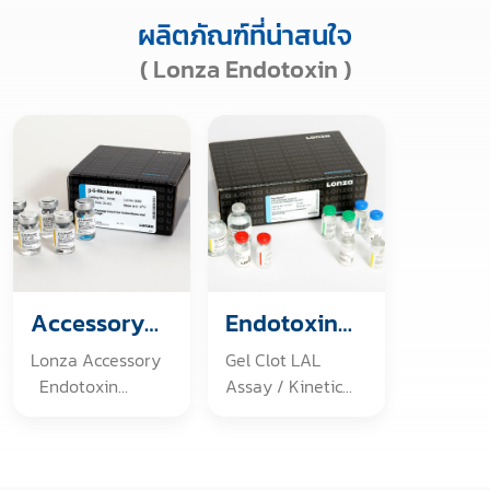
ผลิตภัณฑ์ที่น่าสนใจ
( Lonza Endotoxin )
Accessory
Endotoxin
Products
Detection
Lonza Accessory
Gel Clot LAL
Endotoxin
Assay / Kinetic
Challenge Vials
LAL Assay /
Endotoxin, E.coli
Recombinant
O55:B5 B-G-
Factor C Endpoint