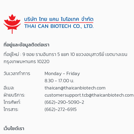
Blocker
Fluorescent
PYROSPERSE™
AssayPYROGENT
Dispersing Agent
™ Plus Gel Clot
LAL Reagent
LAL Assay (with
Water 100 ml
endotoxin)
LAL Reagent
Sensitivity 0.03
Water 500 ml
EU/ml , 200 tests
ที่อยู่และข้อมูลติดต่อเรา
LAL Reagent
Sensitivity 0.125
ที่อยู่ใหม่ : 9 ซอย รามอินทรา 5 แยก 10 แขวงอนุสาวรีย์ เขตบางเขน
Reservoirs
EU/ml , 64 tests
กรุงเทพมหานคร 10220
Pyrogen-Free
Sensitivity 0.125
Test Tubes
EU/ml , 200 tests
วันเวลาทำการ
Monday - Friday
Pyrogen-Free
PYROGENT™
8.30 - 17.00 น.
Dilution Tubes >>
Kinetic LAL Assay
อีเมล:
thaican@thaicanbiotech.com
Certificates of
PYROGENT™-500
ฝ่ายบริการ:
customersupport.tcb@thaicanbiotech.com
Analysis <<
0 Kinetic
โทรศัพท์:
(662)-290-5090-2
Turbidimetric LAL
โทรสาร:
(662)-272-6915
Assay Sensitivity
0.01-100 EU/ml,
เว็บไซต์เรา
100 tests