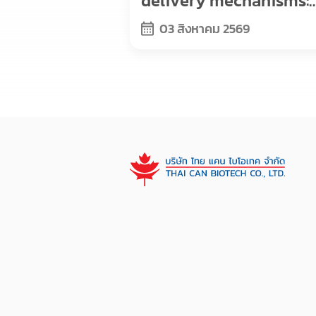
delivery mechanisms:
Exosomes, viral vector
03 สิงหาคม 2569
and nanoparticles