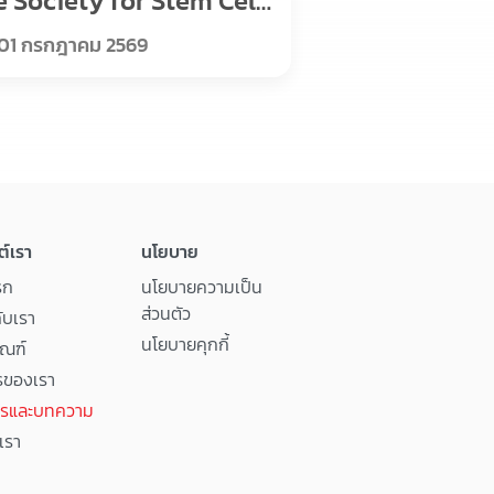
e Society for Stem Cell
search
01 กรกฎาคม 2569
ต์เรา
นโยบาย
รก
นโยบายความเป็น
ส่วนตัว
กับเรา
นโยบายคุกกี้
ัณฑ์
รของเรา
ารและบทความ
เรา