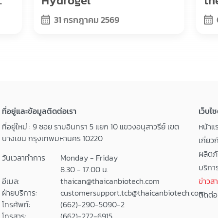
Hydrogel
th
s,
Re
31 กรกฎาคม 2569
ที่อยู่และข้อมูลติดต่อเรา
เว็บไซ
ที่อยู่ใหม่ : 9 ซอย รามอินทรา 5 แยก 10 แขวงอนุสาวรีย์ เขต
หน้าแ
บางเขน กรุงเทพมหานคร 10220
เกี่ยว
ผลิตภ
วันเวลาทำการ
Monday - Friday
บริกา
8.30 - 17.00 น.
อีเมล:
thaican@thaicanbiotech.com
ข่าวส
ฝ่ายบริการ:
customersupport.tcb@thaicanbiotech.com
ติดต่อ
โทรศัพท์:
(662)-290-5090-2
โทรสาร:
(662)-272-6915