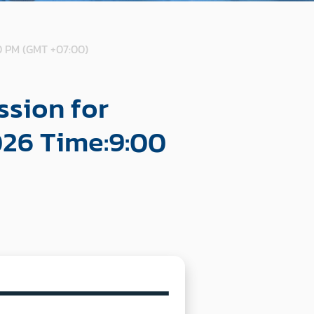
0 PM (GMT +07:00)
ssion for
026 Time:9:00